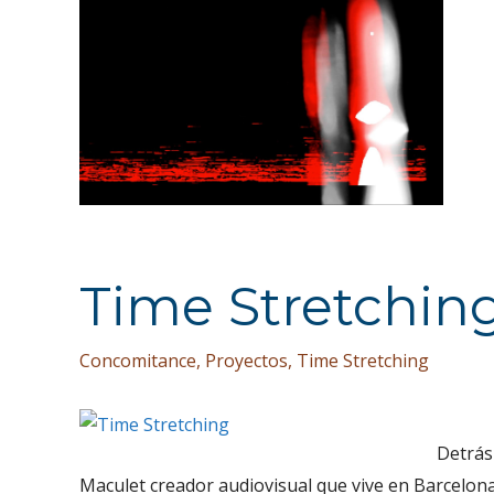
Ir
al
contenido
Time Stretchin
Concomitance
,
Proyectos
,
Time Stretching
Detrás
Maculet creador audiovisual que vive en Barcelona