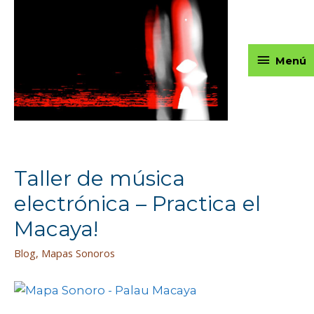
Ir
al
contenido
Menú
Menú
Taller de música
electrónica – Practica el
Macaya!
Blog
,
Mapas Sonoros