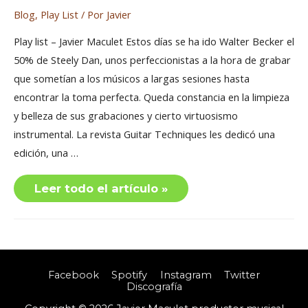
Blog
,
Play List
/ Por
Javier
Play list – Javier Maculet Estos días se ha ido Walter Becker el
50% de Steely Dan, unos perfeccionistas a la hora de grabar
que sometían a los músicos a largas sesiones hasta
encontrar la toma perfecta. Queda constancia en la limpieza
y belleza de sus grabaciones y cierto virtuosismo
instrumental. La revista Guitar Techniques les dedicó una
edición, una …
Steely
Leer todo el artículo »
Dan
–
Only
A
Facebook
Spotify
Instagram
Twitter
Discografía
Fool